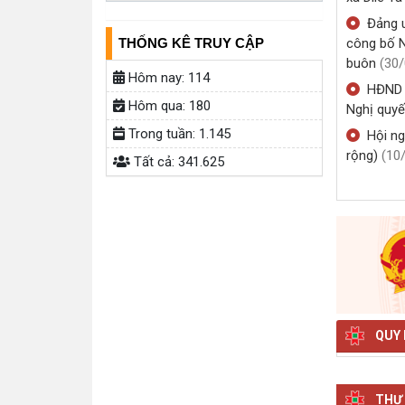
THỐNG KÊ TRUY CẬP
Hội ng
xã Dliê Y
Hôm nay:
114
Đảng 
Hôm qua:
180
công bố N
Trong tuần:
1.145
buôn
(30
Tất cả:
341.625
HĐND x
Nghị quyế
Hội ng
rộng)
(10