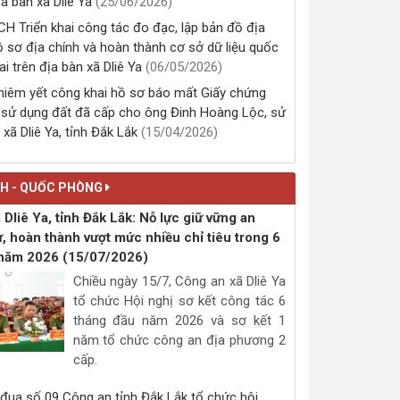
026)
Lịch tiếp công dân của Bí thư
iao dịch Ngân hàng Chính sách xã hội Krông
Đảng ủy Quý I năm 2026
c triển khai các chương trình tín dụng chính
(08/01/2026, 00:00)
ịa bàn xã Dliê Ya
(25/06/2026)
 Triển khai công tác đo đạc, lập bản đồ địa
Lịch tiếp công dân của Chủ tịch,
hồ sơ địa chính và hoàn thành cơ sở dữ liệu quốc
Phó Chủ tịch UBND xã Dliê Ya,
ai trên địa bàn xã Dliê Ya
(06/05/2026)
tháng 1 năm 2026
niêm yết công khai hồ sơ báo mất Giấy chứng
(08/01/2026, 00:00)
sử dụng đất đã cấp cho ông Đinh Hoàng Lộc, sử
 xã Dliê Ya, tỉnh Đắk Lắk
(15/04/2026)
THÔNG BÁO Về việc lấy ý kiến
đồ án: Điều chỉnh cục bộ quy
hoạch chung xây dựng xã Dliê
NH - QUỐC PHÒNG
Ya giai đoạn 2021 - 2025
(28/12/2025, 00:00)
Dliê Ya, tỉnh Đắk Lắk: Nỗ lực giữ vững an
tự, hoàn thành vượt mức nhiều chỉ tiêu trong 6
 năm 2026
(15/07/2026)
Ban hành giá tối đa đối với các
dịch vụ theo yêu cầu liên quan
Chiều ngày 15/7, Công an xã Dliê Ya
đến việc công chứng, chứng
tổ chức Hội nghị sơ kết công tác 6
thực trên địa bàn tỉnh Đắk Lắk
tháng đầu năm 2026 và sơ kết 1