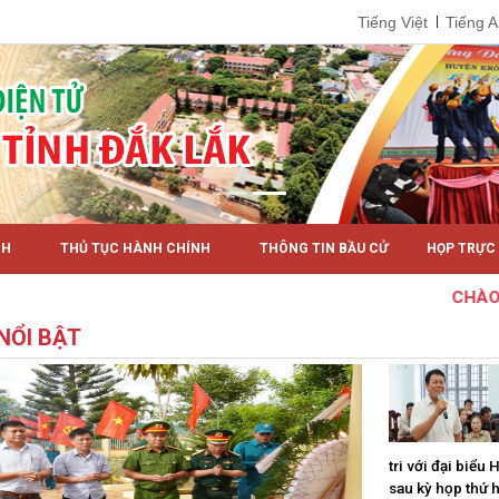
Tiếng Việt
Tiếng 
NH
THỦ TỤC HÀNH CHÍNH
THÔNG TIN BẦU CỬ
HỌP TRỰC
CHÀO MỪNG B
 NỔI BẬT
tri với đại biểu
sau kỳ họp thứ 