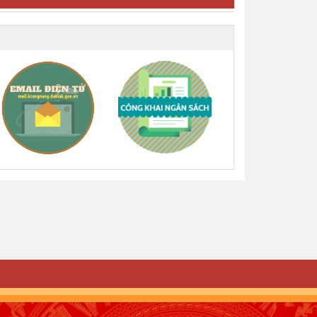
THÔN MỚI
(27/11/2025, 00:00)
Các nghị quyết thông qua tại Kỳ
họp chuyên đề thứ 7 HĐND Xã
Dliê Ya
(27/11/2025, 00:00)
Các nghị quyết thông qua tại Kỳ
họp chuyên đề thứ 8 HĐND Xã
Dliê Ya
(27/11/2025, 00:00)
Quyết định về việc phê duyệt
đơn giá cho thuê đối với các cơ
sở nhà, đất dôi dư do Trung tâm
Cung ứng dịch vụ sự nghiệp
công xã Dliê Ya quản lý, khai
thác
(07/08/2026, 00:00)