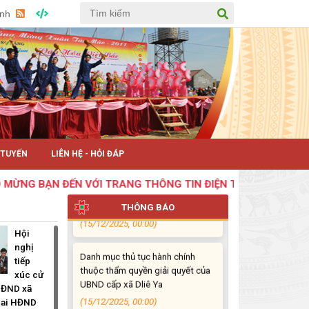
(28/12/2025, 00:00)
Anh
Ban hành giá tối đa đối với các
dịch vụ theo yêu cầu liên quan
đến việc công chứng, chứng
thực trên địa bàn tỉnh Đắk Lắk
(18/12/2025, 00:00)
Phê duyệt 100% thủ tục hành
chính thực hiện không phụ thuộc
vào địa giới hành chính trên địa
 TUYẾN
LIÊN HỆ - HỎI ĐÁP
bàn tỉnh Đắk Lắk
ẠN ĐẾN VỚI TRANG THÔNG TIN ĐIỆN TỬ XÃ DLIÊYA, TỈNH ĐẮ
(15/12/2025, 00:00)
THÔNG BÁO
Danh mục thủ tục hành chính
thuộc thẩm quyền giải quyết của
Hội
UBND cấp xã Dliê Ya
nghị
tiếp
(15/12/2025, 00:00)
xúc cử
 HĐND xã
THỂ LỆ CUỘC THI SÁNG TÁC
hai HĐND
CA KHÚC VỀ NGÀNH VĂN HOÁ,