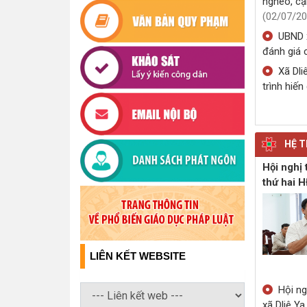
(24/07/20
Hội ng
đất sản x
nghèo, cận
(02/07/20
UBND x
đánh giá 
Xã Dli
trình hiế
HỆ T
Hội nghị 
thứ hai 
LIÊN KẾT WEBSITE