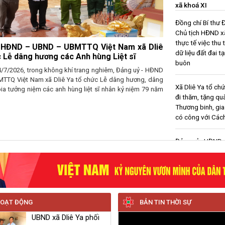
xã khoá XI
Đồng chí Bí thư Đ
Chủ tịch HĐND xã
thực tế việc thu 
ân dân thôn Ea Blông, thôn Bắc Trung và thôn
dữ liệu đất đai tạ
n Đét xã Dliê Ya đồng lòng cùng UBND xã sửa các
buôn
ểm hư hỏng đường giao thông nông thôn
c tình trạng tuyến đường từ thôn Ea Blông (trườn Tiểu học Nguyễn
Xã Dliê Ya tổ ch
 Bé) đến thôn Bắc Trung (trường tiểu học Nguyễn Khuyến) bị hư
đi thăm, tặng qu
g nặng, gây khó khăn cho học sinh, người dân đi lại. UBND xã
Thương binh, gia
..
có công với Các
Đảng uỷ - HĐND
UBMTTQ Việt Nam
Ya tổ chức Lễ d
các Anh hùng Liệ
Nhân dân thôn Ea
thôn Bắc Trung v
Buôn Đét xã Dliê