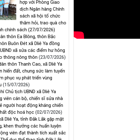
lòng cùng UBND 
điểm hư hỏng đư
HOẠT ĐỘNG
BẢN TIN THỜI SỰ
thông nông thôn
UBND xã Dliê Ya phối
hợp với Phòng Giao
45 hộ dân thôn 
dịch Ngân hàng Chính
xã Dliê Ya đồng 
đất, chung sức l
sách xã hội tổ chức
đường 3 km phục
thăm hỏi, trao quà cho
triển vùng nguyên
ình chính sách
(27/07/2026)
ân thôn Ea Blông, thôn Bắc
thôn Buôn Đét xã Dliê Ya đồng
 UBND xã sửa các điểm hư hỏng
o thông nông thôn
(23/07/2026)
dân thôn Thanh Cao, xã Dliê Ya
n hiến đất, chung sức làm tuyến
m phục vụ phát triển vùng
ệu
(15/07/2026)
hí Chủ tịch UBND xã Dliê Ya
 viên cán bộ, chiến sĩ sửa nhà
ẻ người hoạt động kháng chiến
chất độc hoá học
(02/07/2026)