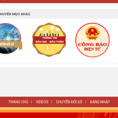
HOẠCH PHÁT TRIỂN
NÔNG 
VIỆN HÌNH ẢNH
CHUYÊN MỤC KHÁC
TRANG CHỦ
VIDEOS
CHUYỂN ĐỔI SỐ
ĐĂNG NHẬP