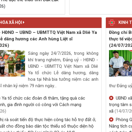
ã Dliê Ya, tỉnh Đắk Lắk gặp mặt
g, khen thưởng các huấn luyện
động viên đạt thành tích xuất sắc
i Thể dục thể thao tỉnh Đắk Lắk
26)
HÓA XÃ HỘI
KINH T
- HĐND – UBND – UBMTTQ Việt Nam xã Dliê Ya
Đồng chí B
Lễ dâng hương các Anh hùng Liệt sĩ
thực tế việ
026)
(24/07/20
Sáng ngày 24/7/2026, trong không
khí trang nghiêm, Đảng uỷ - HĐND -
UBND - UBMTTQ Việt Nam xã Dliê
Ya tổ chức Lễ dâng hương, dâng
hoa tại Nhà bia tưởng niệm các anh
sĩ nhân kỷ niệm 79 năm ngày...
thư Đảng uỷ
ê Ya tổ chức các đoàn đi thăm, tặng quà các
UBND xã 
nh, gia đình người có công với Cách mạng
trọng tâm s