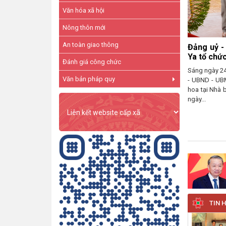
Văn hóa xã hội
Nông thôn mới
An toàn giao thông
Nh
Buô
Đánh giá công chức
đi
Văn bản pháp quy
Trướ
Văn
hỏn
Dliê.