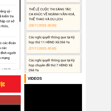
THỂ THAO VÀ DU LỊCH
(28/11/2025, 00:00)
ảng uỷ -
 kiểm tra
thập cơ sở
Các nghị quyết thông qua tại Kỳ
i thôn,
họp thứ 11 HĐND Xã Dliê Ya
(27/11/2025, 00:00)
ức các đoàn
Các nghị quyết thông qua tại Kỳ
à các
họp chuyên đề thứ 7 HĐND Xã
 đình người
Dliê Ya
h mạng
(27/11/2025, 00:00)
 – UBND –
Các nghị quyết thông qua tại Kỳ
 xã Dliê
VIDEOS
họp chuyên đề thứ 8 HĐND Xã
âng hương
Dliê Ya
t sĩ
(27/11/2025, 00:00)
 Blông,
à thôn
Quyết định về việc phê duyệt
 Ya đồng
đơn giá cho thuê đối với các cơ