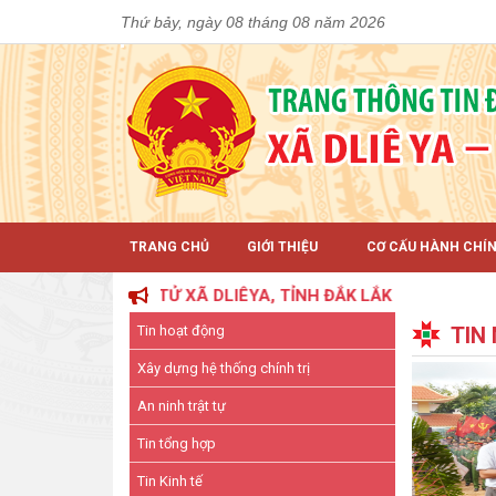
Thứ bảy, ngày 08 tháng 08 năm 2026
TRANG CHỦ
GIỚI THIỆU
CƠ CẤU HÀNH CHÍ
TIN ĐIỆN TỬ XÃ DLIÊYA, TỈNH ĐẮK LẮK
Tin hoạt động
TIN
Xây dựng hệ thống chính trị
An ninh trật tự
Tin tổng hợp
Tin Kinh tế