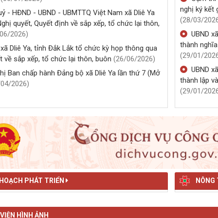
HĐND xã khoá XI.
hị công bố Quyết định thành lập Chi bộ Trạm Y tế
a
(06/07/2026)
Cụm thi 
nghị ký kết
uỷ - HĐND - UBND - UBMTTQ Việt Nam xã Dliê Ya
(28/03/202
ghị quyết, Quyết định về sắp xếp, tổ chức lại thôn,
/06/2026)
UBND xã
thành nghĩa
ã Dliê Ya, tỉnh Đắk Lắk tổ chức kỳ họp thông qua
(29/01/202
t về sắp xếp, tổ chức lại thôn, buôn
(26/06/2026)
UBND xã 
hị Ban chấp hành Đảng bộ xã Dliê Ya lần thứ 7 (Mở
thành lập v
/04/2026)
(29/01/202