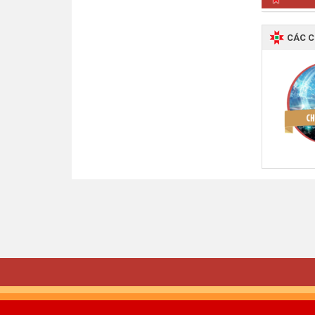
QUY 
THƯ 
CÁC 