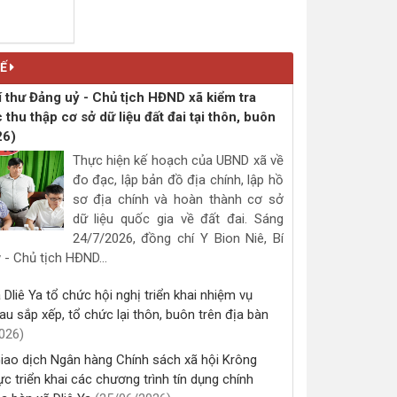
Kế hoạch đăng ký đất đai, cấp
giấy chứng nhận quyền sử dụng
đất, quyền sở hữu tài sản gắn
liền với đất theo hình thức tập
trung trên địa bàn xã Dliê Ya
(04/03/2026, 00:00)
Ế
Kế hoạch Tổ chức Lễ chúc thọ,
í thư Đảng uỷ - Chủ tịch HĐND xã kiểm tra
mừng thọ cho người cao tuổi đủ
c thu thập cơ sở dữ liệu đất đai tại thôn, buôn
điều kiện được chúc thọ, mừng
thọ năm 2026
26)
(28/01/2026, 00:00)
Thực hiện kế hoạch của UBND xã về
đo đạc, lập bản đồ địa chính, lập hồ
sơ địa chính và hoàn thành cơ sở
Thông báo về việc niêm yết thủ
tục hành chính mới ban hành
dữ liệu quốc gia về đất đai. Sáng
trong lĩnh vực phòng cháy, chữa
24/7/2026, đồng chí Y Bion Niê, Bí
cháy và cứu nạn cứu hộ thuộc
 - Chủ tịch HĐND...
thẩm quyền giải quyết của UBND
cấp xã trên địa bàn tỉnh Đắk Lắk
Dliê Ya tổ chức hội nghị triển khai nhiệm vụ
(21/01/2026, 00:00)
au sắp xếp, tổ chức lại thôn, buôn trên địa bàn