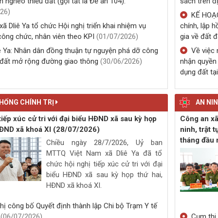
26)
xã
(14/07/2
hị rà soát tiến độ thực hiện công tác hỗ trợ đất ở,
Phòng G
uất cho đồng bào dân tộc thiểu số thuộc diện hộ
Năng tích cự
 nghèo thiếu đất (gọi tắt là Đề án 104).
sách trên đ
26)
KẾ HOẠCH
ã Dliê Ya tổ chức Hội nghị triển khai nhiệm vụ
chính, lập 
công chức, nhân viên theo KPI
(01/07/2026)
gia về đất đ
ê Ya: Nhân dân đồng thuận tự nguyện phá dỡ công
Về việc 
n đất mở rộng đường giao thông
(30/06/2026)
nhận quyền 
dụng đất tại
HỐNG CHÍNH TRỊ
AN NI
tiếp xúc cử tri với đại biểu HĐND xã sau kỳ họp
Công an xã 
HĐND xã khoá XI
(28/07/2026)
ninh, trật 
tháng đầu
Chiều ngày 28/7/2026, Uỷ ban
MTTQ Việt Nam xã Dliê Ya đã tổ
chức hội nghị tiếp xúc cử tri với đại
biểu HĐND xã sau kỳ họp thứ hai,