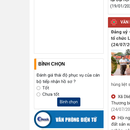
UBND x
biểu dươn
viên, vận 
tại Đại hộ
(19/01/20
VĂN 
Đảng uỷ 
tổ chức 
BÌNH CHỌN
(24/07/2
Đánh giá thái độ phục vụ của cán
bộ tiếp nhận hồ sơ ?
Tốt
Chưa tốt
Bình chọn
hùng liệt 
Xã Dli
Thương bi