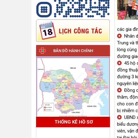
TIN 
BẢN ĐỒ HÀNH CHÍNH
các gia đ
Nhân d
Trung và 
lòng cùng
đường gia
45 hộ 
đồng thuậ
đường 3 k
nguyên li
Đồng c
thăm, động
THỐNG KÊ HỒ SƠ
cho con đ
bị nhiễm 