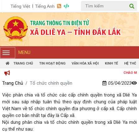
Tiếng Việt
Tiếng Anh
MENU
TRANG CHỦ
TIN HOẠT ĐỘNG
VĂN HÓA XÃ HỘI
KINH TẾ
HỆ THỐN
CHÀO MỪNG BẠN Đ
Trang Chủ
Tổ chức chính quyền
05/04/2023
Việc phân chia và tổ chức các cấp chính quyền trong xã Dliê Ya
mới sau sáp nhập tuân thủ theo quy định chung của pháp luật
Việt Nam về tổ chức chính quyền địa phương ở cấp xã. Cấp chính
quyền cơ bản nhất tại đây là Cấp xã.
Nội dung phân chia và tổ chức chính quyền trong xã Dliê Ya mới
cụ thể như sau: