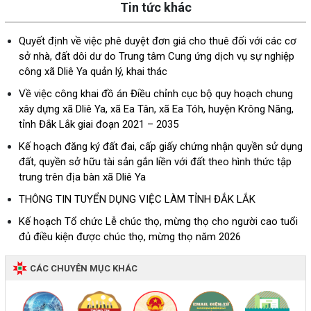
Tin tức khác
Quyết định về việc phê duyệt đơn giá cho thuê đối với các cơ
sở nhà, đất dôi dư do Trung tâm Cung ứng dịch vụ sự nghiệp
công xã Dliê Ya quản lý, khai thác
Về việc công khai đồ án Điều chỉnh cục bộ quy hoạch chung
xây dựng xã Dliê Ya, xã Ea Tân, xã Ea Tóh, huyện Krông Năng,
tỉnh Đắk Lắk giai đoạn 2021 – 2035
Kế hoạch đăng ký đất đai, cấp giấy chứng nhận quyền sử dụng
đất, quyền sở hữu tài sản gắn liền với đất theo hình thức tập
trung trên địa bàn xã Dliê Ya
THÔNG TIN TUYỂN DỤNG VIỆC LÀM TỈNH ĐẮK LẮK
Kế hoạch Tổ chức Lễ chúc thọ, mừng thọ cho người cao tuổi
đủ điều kiện được chúc thọ, mừng thọ năm 2026
CÁC CHUYÊN MỤC KHÁC