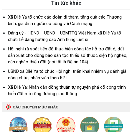
Tin tức khác
Xã Dliê Ya tổ chức các đoàn đi thăm, tặng quà các Thương
binh, gia đình người có công với Cách mạng
Đảng uỷ - HĐND – UBND – UBMTTQ Việt Nam xã Dliê Ya tổ
chức Lễ dâng hương các Anh hùng Liệt sĩ
Hội nghị rà soát tiến độ thực hiện công tác hỗ trợ đất ở, đất
sản xuất cho đồng bào dân tộc thiểu số thuộc diện hộ nghèo,
cận nghèo thiếu đất (gọi tắt là Đề án 104).
UBND xã Dliê Ya tổ chức Hội nghị triển khai nhiệm vụ đánh giá
công chức, nhân viên theo KPI
Xã Dliê Ya: Nhân dân đồng thuận tự nguyện phá dỡ công trình
hiến đất mở rộng đường giao thông
CÁC CHUYÊN MỤC KHÁC