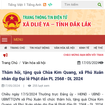
Tiếng Việt
Tiếng Anh
MENU
TRANG CHỦ
TIN HOẠT ĐỘNG
VĂN HÓA XÃ HỘI
KINH TẾ
HỆ THỐN
CHÀO MỪNG BẠN ĐẾN VỚI TRANG THÔNG TIN
Trang Chủ
Văn hóa xã hội
17/05/2024
Thăm hỏi, tặng quà Chùa Kim Quang, xã Phú Xuân
nhân dịp Đại lễ Phật đản PL 2568 - DL 2024
17/05/2024
|
255 lượt xem
Chiều ngày 17/5/2024 Thường trực Đảng ủy - HĐND - UBND -
UBMTTQVN xã Phú Xuân tổ chức thăm hỏi, tặng quà Chùa Kim
Quang, xã Phú Xuân nhân dịp Đại lễ Phật đản PL 2568 - DL 2024.