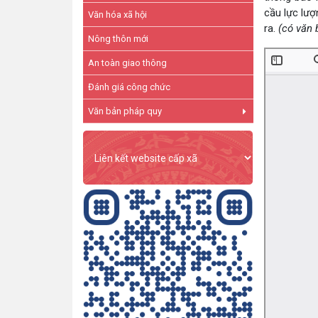
cầu lực lượ
Văn hóa xã hội
ra.
(có văn 
Nông thôn mới
An toàn giao thông
Đánh giá công chức
Văn bản pháp quy