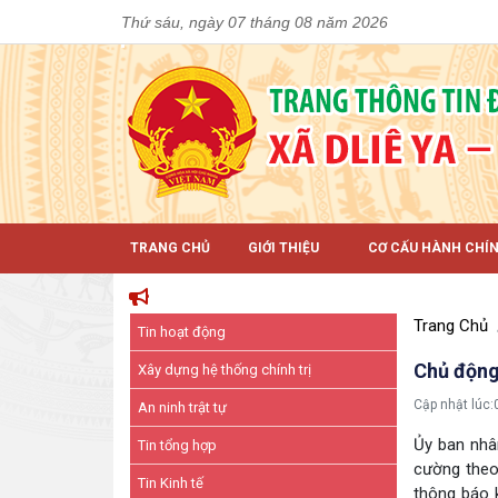
Thứ sáu, ngày 07 tháng 08 năm 2026
TRANG CHỦ
GIỚI THIỆU
CƠ CẤU HÀNH CHÍ
Trang Chủ
Tin hoạt động
Chủ động 
Xây dựng hệ thống chính trị
Cập nhật lúc:
An ninh trật tự
Ủy ban nhâ
Tin tổng hợp
cường theo 
Tin Kinh tế
thông báo k