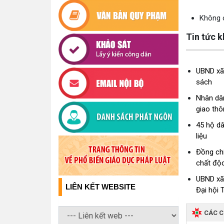
Không c
Tin tức 
UBND xã 
sách
Nhân dâ
giao th
45 hộ dâ
liệu
Đồng chí
chất độ
UBND xã 
LIÊN KẾT WEBSITE
Đại hội 
CÁC 