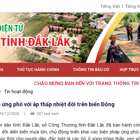
Tiếng Việt
Tiếng 
NH
THỦ TỤC HÀNH CHÍNH
THÔNG TIN BẦU CỬ
HỌP TRỰC
CHÀO MỪNG BẠN ĐẾN VỚI TRANG THÔNG TIN ĐIỆN 
Tin hoạt động
ứng phó với áp thấp nhiệt đới trên biển Đông
09/12/2025
|
307 lượt xem
n dân tỉnh Đắk Lắk, sở Công Thương tình Đắk Lắk đã ban hành cô
dõi diễn biến mưa lớn, chủ động triển khai các biện pháp ứng phó;
ịp thời cho người dân, đặc biệt là các hộ ở vùng trũng thấp, ven 