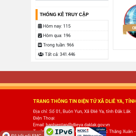
THỐNG KÊ TRUY CẬP
Hôm nay:
115
Hôm qua:
196
Trong tuần:
966
Tất cả:
341.446
TRANG THÔNG TIN ĐIỆN TỬ XÃ DLIÊ YA, TỈN
Địa chỉ: Số 01, Buôn Yun, Xã Đliê Ya, tỉnh Đắk Lắk
Điện Thoại:
Email: banbientap@dlieya.daklak.gov.vn
Trưởng Ban biên tập: Ông Phạm Ngọc Thăng Xuân -
Đã kết nối EMC