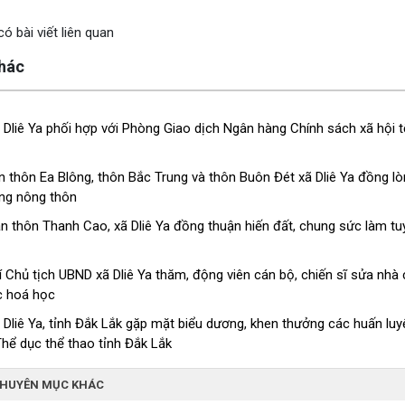
ó bài viết liên quan
khác
Dliê Ya phối hợp với Phòng Giao dịch Ngân hàng Chính sách xã hội t
n thôn Ea Blông, thôn Bắc Trung và thôn Buôn Đét xã Dliê Ya đồng
ông nông thôn
n thôn Thanh Cao, xã Dliê Ya đồng thuận hiến đất, chung sức làm t
 Chủ tịch UBND xã Dliê Ya thăm, động viên cán bộ, chiến sĩ sửa nh
c hoá học
Dliê Ya, tỉnh Đắk Lắk gặp mặt biểu dương, khen thưởng các huấn luyện
Thể dục thể thao tỉnh Đắk Lắk
CHUYÊN MỤC KHÁC