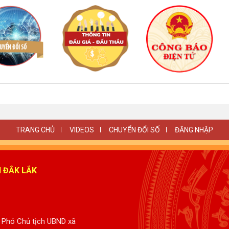
TRANG CHỦ
VIDEOS
CHUYỂN ĐỔI SỐ
ĐĂNG NHẬP
H ĐẮK LẮK
 Phó Chủ tịch UBND xã