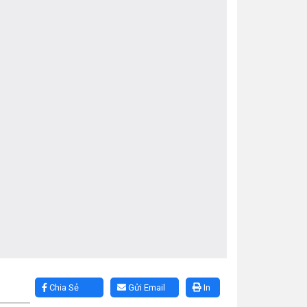
Chia Sẻ
Gửi Email
In