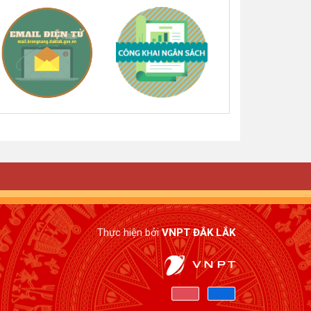
Thực hiện bởi
VNPT ĐẮK LẮK