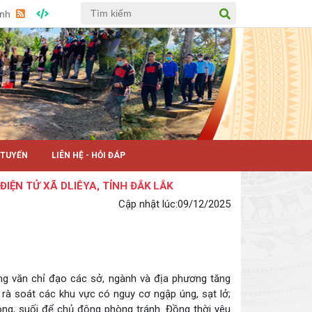
Anh
 TUYẾN
LIÊN HỆ - HỎI ĐÁP
TỬ XÃ DLIÊYA, TỈNH ĐẮK LẮK
Cập nhật lúc:
09/12/2025
ng văn chỉ đạo các sở, ngành và địa phương tăng
 rà soát các khu vực có nguy cơ ngập úng, sạt lở;
sông, suối để chủ động phòng tránh. Đồng thời yêu