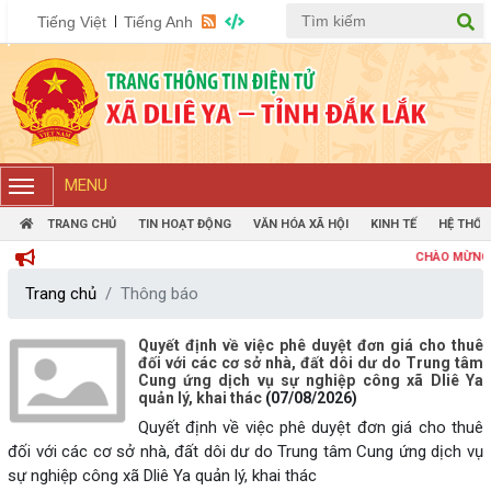
Tiếng Việt
Tiếng Anh
MENU
TRANG CHỦ
TIN HOẠT ĐỘNG
VĂN HÓA XÃ HỘI
KINH TẾ
HỆ THỐN
CHÀO MỪNG BẠN ĐẾN 
Trang chủ
Thông báo
Quyết định về việc phê duyệt đơn giá cho thuê
đối với các cơ sở nhà, đất dôi dư do Trung tâm
Cung ứng dịch vụ sự nghiệp công xã Dliê Ya
quản lý, khai thác
(07/08/2026)
Quyết định về việc phê duyệt đơn giá cho thuê
đối với các cơ sở nhà, đất dôi dư do Trung tâm Cung ứng dịch vụ
sự nghiệp công xã Dliê Ya quản lý, khai thác