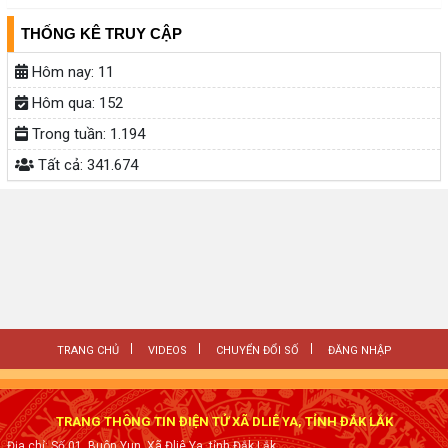
THỐNG KÊ TRUY CẬP
Hôm nay:
11
Hôm qua:
152
Trong tuần:
1.194
Tất cả:
341.674
TRANG CHỦ
VIDEOS
CHUYỂN ĐỔI SỐ
ĐĂNG NHẬP
TRANG THÔNG TIN ĐIỆN TỬ XÃ DLIÊ YA, TỈNH ĐẮK LẮK
Địa chỉ: Số 01, Buôn Yun, Xã Đliê Ya, tỉnh Đắk Lắk