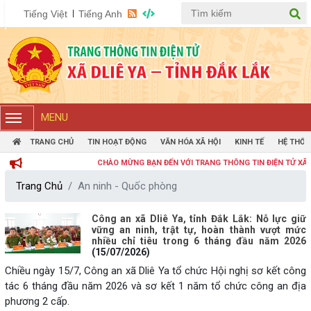
Tiếng Việt
Tiếng Anh
MENU
TRANG CHỦ
TIN HOẠT ĐỘNG
VĂN HÓA XÃ HỘI
KINH TẾ
HỆ THỐN
CHÀO MỪNG BẠN ĐẾN VỚI TRANG THÔNG TIN ĐIỆN TỬ XÃ DLIÊYA,
Trang Chủ
An ninh - Quốc phòng
Công an xã Dliê Ya, tỉnh Đắk Lắk: Nỗ lực giữ
vững an ninh, trật tự, hoàn thành vượt mức
nhiều chỉ tiêu trong 6 tháng đầu năm 2026
(15/07/2026)
Chiều ngày 15/7, Công an xã Dliê Ya tổ chức Hội nghị sơ kết công
tác 6 tháng đầu năm 2026 và sơ kết 1 năm tổ chức công an địa
phương 2 cấp.