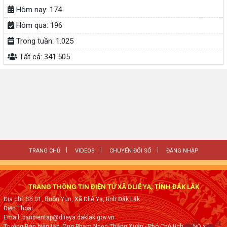
Hôm nay:
174
Hôm qua:
196
Trong tuần:
1.025
Tất cả:
341.505
TRANG CHỦ
VIDEOS
CHUYỂN ĐỔI SỐ
ĐĂNG NHẬP
TRANG THÔNG TIN ĐIỆN TỬ XÃ DLIÊ YA, TỈNH ĐẮK LẮK
Địa chỉ: Số 01, Buôn Yun, Xã Đliê Ya, tỉnh Đắk Lắk
Điện Thoại:
Email: banbientap@dlieya.daklak.gov.vn
Trưởng Ban biên tập: Ông Phạm Ngọc Thăng Xuân - Phó Chủ tịch UBND xã