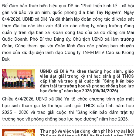
Để đảm bảo thực hiện hiệu quả Đề án “Phát triển kinh tế - xã hội
gắn với bảo vệ an ninh, quốc phòng địa bàn Tây Nguyên”. Ngày
8/4/2026, UBND xã Dliê Ya đã thành lập đoàn công tác đi khảo sát
thực địa tại các khu vực đất do các công ty, nông trường đang
quản lý trên địa bàn xã. Đoàn công tác của xã do đồng chí Mai
Quốc Doanh, Phó Bí thư Đảng ủy, Chủ tịch UBND xã làm trưởng
đoàn, Cùng tham gia với đoàn lãnh đạo các phòng ban chuyên
môn của xã; đại diện lãnh đạo Công ty TNHH MTV Cao su Krông
Buk.
UBND xã Dliê Ya khen thưởng học sinh, giáo
viên đạt giải trong kỳ thi học sinh giỏi THCS
cấp tỉnh và trao giải cuộc thi “Sáng kiến bảo
đảm trật tự trường học về phòng chống bạo lực
học đường” năm học 2026
(06/04/2026)
Chiều 6/4/2026, UBND xã Dliê Ya tổ chức chương trình gặp mặt
học sinh tham gia kỳ thi học sinh giỏi THCS cấp tỉnh năm học
2025 – 2026 và trao giải cuộc thi “Sáng kiến bảo đảm trật tự
trường học về phòng chống bạo lực học đường” năm học 2026.
Thư ngỏ về việc vận động kinh phí hỗ trợ Đại hội