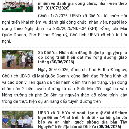
nhiệm vụ đánh giá công chức, nhân viên theo
KPI
(01/07/2026)
Chiều 1/7/2026, UBND xã Dliê Ya tổ chức Hội
nghị triển khai nhiệm vụ đánh giá công chức, nhân viên, người lao
động theo Nghị định số 335/2025/NĐ-CP (KPI). Đồng chí Mai
Quốc Doanh, Phó Bí thư Đảng uỷ, Chủ tịch UBND xã chủ trì hội
nghị.
Xã Dliê Ya: Nhân dân đồng thuận tự nguyện phá
dỡ công trình hiến đất mở rộng đường giao
thông
(30/06/2026)
Ngày 30/6/2026, đồng chí Phó Bí thư Đảng uỷ,
Chủ tịch UBND xã Mai Quốc Doanh, cùng lãnh đạo Phòng Kinh kế
và các đơn vị liên quan đã tiến hành kiểm tra hiện trạng, vận động
nhân dân 2 bên tuyến đường từ cầu Suối Mơ đến ngã ba vào
Nông trường cà phê Ea Sim tự nguyện tháo dỡ công trình, cây
trồng để thực hiện dự án nâng cấp tuyến đường trên.
UBND xã Dliê Ya rà soát, tạo quỹ đất để thực
hiện Đề án “Phát triển kinh tế - xã hội gắn với
bảo vệ an ninh, quốc phòng địa bàn Tây
Nguyên” trên địa bàn xã Dliê Ya
(08/04/2026)