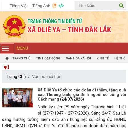
Tiếng Việt
Tiếng Anh
MENU
TRANG CHỦ
TIN HOẠT ĐỘNG
VĂN HÓA XÃ HỘI
KINH TẾ
HỆ THỐN
CHÀO MỪ
Trang Chủ
Văn hóa xã hội
Xã Dliê Ya tổ chức các đoàn đi thăm, tặng quà
các Thương binh, gia đình người có công với
Cách mạng
(24/07/2026)
Nhân kỷ niệm 79 năm ngày Thương binh - Liệt
sĩ (27/7/1947 - 27/7/2026). Sáng 24/7, Sau Lễ
dâng hương tưởng niệm các anh hùng liệt sĩ, Đảng ủy, HĐND,
UBND, UBMTTQVN xã Dliê Ya đã tổ chức các đoàn đến thăm hỏi,