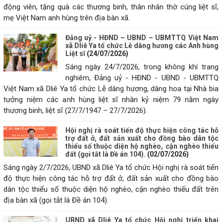
động viên, tặng quà các thương binh, thân nhân thờ cúng liệt sĩ,
mẹ Việt Nam anh hùng trên địa bàn xã.
Đảng uỷ - HĐND – UBND – UBMTTQ Việt Nam
xã Dliê Ya tổ chức Lễ dâng hương các Anh hùng
Liệt sĩ
(24/07/2026)
Sáng ngày 24/7/2026, trong không khí trang
nghiêm, Đảng uỷ - HĐND - UBND - UBMTTQ
Việt Nam xã Dliê Ya tổ chức Lễ dâng hương, dâng hoa tại Nhà bia
tưởng niệm các anh hùng liệt sĩ nhân kỷ niệm 79 năm ngày
thương binh, liệt sĩ (27/7/1947 – 27/7/2026).
Hội nghị rà soát tiến độ thực hiện công tác hỗ
trợ đất ở, đất sản xuất cho đồng bào dân tộc
thiểu số thuộc diện hộ nghèo, cận nghèo thiếu
đất (gọi tắt là Đề án 104).
(02/07/2026)
Sáng ngày 2/7/2026, UBND xã Dliê Ya tổ chức Hội nghị rà soát tiến
độ thực hiện công tác hỗ trợ đất ở, đất sản xuất cho đồng bào
dân tộc thiểu số thuộc diện hộ nghèo, cận nghèo thiếu đất trên
địa bàn xã (gọi tắt là Đề án 104).
UBND xã Dliê Ya tổ chức Hội nghị triển khai