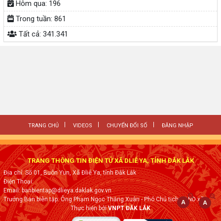
Hôm qua:
196
Trong tuần:
861
Tất cả:
341.341
TRANG CHỦ
VIDEOS
CHUYỂN ĐỔI SỐ
ĐĂNG NHẬP
TRANG THÔNG TIN ĐIỆN TỬ XÃ DLIÊ YA, TỈNH ĐẮK LẮK
Địa chỉ: Số 01, Buôn Yun, Xã Đliê Ya, tỉnh Đắk Lắk
Điện Thoại:
Email: banbientap@dlieya.daklak.gov.vn
Trưởng Ban biên tập: Ông Phạm Ngọc Thăng Xuân - Phó Chủ tịch UBND xã
Thực hiện bởi
VNPT ĐẮK LẮK